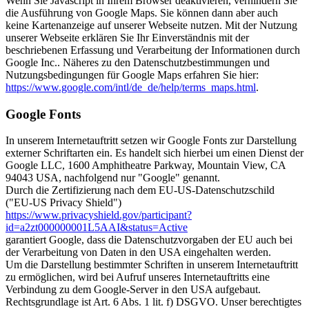
Wenn Sie Javascript in Ihrem Browser deaktivieren, verhindern Sie
die Ausführung von Google Maps. Sie können dann aber auch
keine Kartenanzeige auf unserer Webseite nutzen. Mit der Nutzung
unserer Webseite erklären Sie Ihr Einverständnis mit der
beschriebenen Erfassung und Verarbeitung der Informationen durch
Google Inc.. Näheres zu den Datenschutzbestimmungen und
Nutzungsbedingungen für Google Maps erfahren Sie hier:
https://www.google.com/intl/de_de/help/terms_maps.html
.
Google Fonts
In unserem Internetauftritt setzen wir Google Fonts zur Darstellung
externer Schriftarten ein. Es handelt sich hierbei um einen Dienst der
Google LLC, 1600 Amphitheatre Parkway, Mountain View, CA
94043 USA, nachfolgend nur "Google" genannt.
Durch die Zertifizierung nach dem EU-US-Datenschutzschild
("EU-US Privacy Shield")
https://www.privacyshield.gov/participant?
id=a2zt000000001L5AAI&status=Active
garantiert Google, dass die Datenschutzvorgaben der EU auch bei
der Verarbeitung von Daten in den USA eingehalten werden.
Um die Darstellung bestimmter Schriften in unserem Internetauftritt
zu ermöglichen, wird bei Aufruf unseres Internetauftritts eine
Verbindung zu dem Google-Server in den USA aufgebaut.
Rechtsgrundlage ist Art. 6 Abs. 1 lit. f) DSGVO. Unser berechtigtes